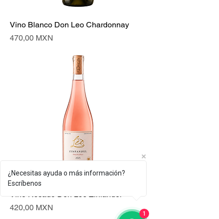
Vino Blanco Don Leo Chardonnay
Precio
470,00 MXN
¿Necesitas ayuda o más información?
Escríbenos
Vino Rosado Don Leo Zinfandel
Precio
420,00 MXN
1