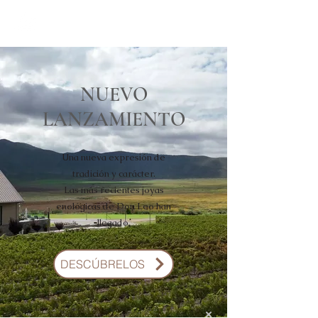
NUEVO
LANZAMIENTO
Una nueva expresión de
tradición y carácter.
Las más recientes joyas
enológicas de Don Leo han
llegado.
DESCÚBRELOS