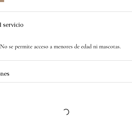
r
a
 servicio
c
i
ó
 No se permite acceso a menores de edad ni mascotas.
n
v
a
ones
r
í
a