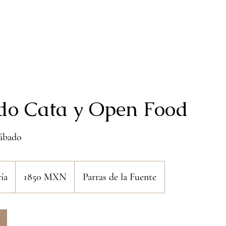
HISTORIA
VISÍTANOS
CONTACTO
DI
SHOP
ido Cata y Open Food
Sábado
1850
pesos
ía
L
1850 MXN
Parras de la Fuente
mexicanos
a
d
u