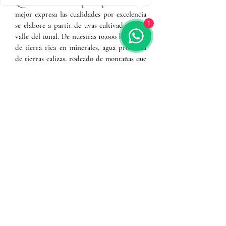
Quizás no sea una sorpresa que el vino que
mejor expresa las cualidades por excelencia
1
se elabore a partir de uvas cultivadas en el
valle del tunal. De nuestras 10,000 hectáreas
de tierra rica en minerales, agua profunda
de tierras calizas, rodeado de montañas que
nos dan más horas frío durante la noche.
De ahí viene el lujo de elección, como las
uvas que imparten su sabor incomparable a
nuestros vinos, Pinot Noir, Cabernet
Sauvignon, Merlot, Zinfandel, Malbec,
Sauvignon Blanc, y Chardonnay, provienen
de viñedos con porta injertos de la más alta
calidad en el mundo.
Esta gran diversidad de frutas garantiza la
selección óptima de nuestras uvas, lo que
nos permite mantener la constancia de
calidad en nuestra casa.